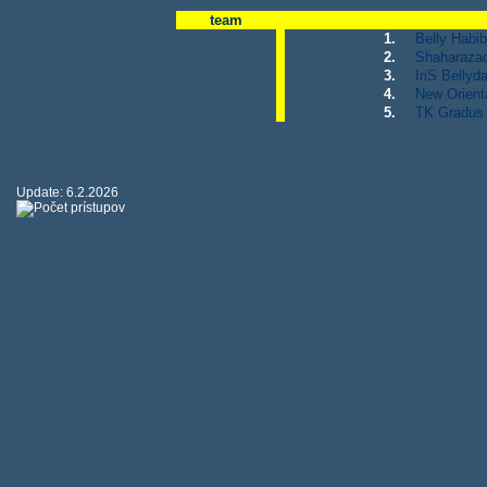
team
1.
Belly Habibi
2.
Shaharazad 
3.
IriS Bellyda
4.
New Orient
5.
TK Gradus (
Update: 6.2.2026