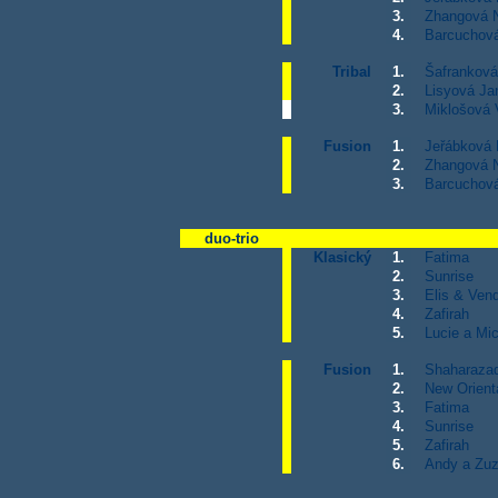
3.
Zhangová N
4.
Barcuchov
Tribal
1.
Šafranková
2.
Lisyová Ja
3.
Miklošová 
Fusion
1.
Jeřábková 
2.
Zhangová N
3.
Barcuchov
duo-trio
Klasický
1.
Fatima
2.
Sunrise
3.
Elis & Ven
4.
Zafirah
5.
Lucie a Mi
Fusion
1.
Shaharaza
2.
New Orient
3.
Fatima
4.
Sunrise
5.
Zafirah
6.
Andy a Zu