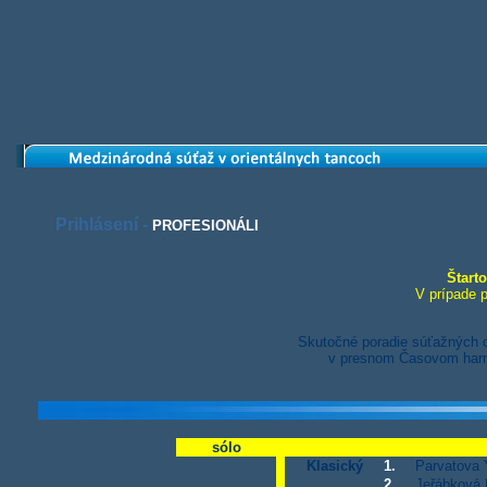
Prihlásení -
PROFESIONÁLI
Štarto
V prípade 
Skutočné poradie súťažných c
v presnom Časovom harm
sólo
Klasický
1.
Parvatova Y
2.
Jeřábková 